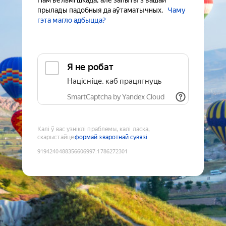
Нам вельмі шкада, але запыты з вашай
прылады падобныя да аўтаматычных.
Чаму
гэта магло адбыцца?
Я не робат
Націсніце, каб працягнуць
SmartCaptcha by Yandex Cloud
Калі ў вас узніклі праблемы, калі ласка,
скарыстайце
формай зваротнай сувязі
9194240488356606997
:
1786272301