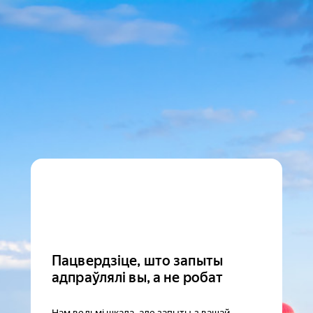
Пацвердзіце, што запыты
адпраўлялі вы, а не робат