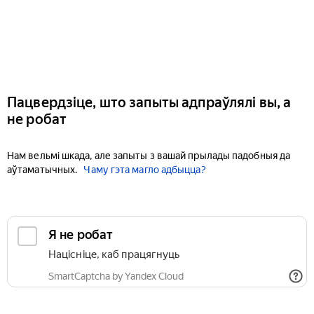
Пацвердзіце, што запыты адпраўлялі вы, а
не робат
Нам вельмі шкада, але запыты з вашай прылады падобныя да
аўтаматычных.
Чаму гэта магло адбыцца?
Я не робат
Націсніце, каб працягнуць
SmartCaptcha by Yandex Cloud