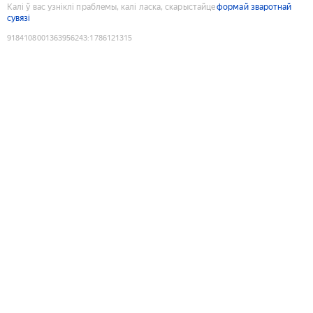
Калі ў вас узніклі праблемы, калі ласка, скарыстайце
формай зваротнай
сувязі
9184108001363956243
:
1786121315