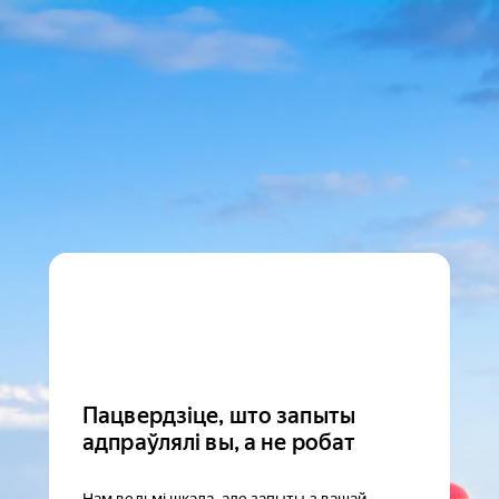
Пацвердзіце, што запыты
адпраўлялі вы, а не робат