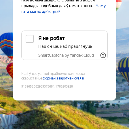
Нам вельмі шкада, але запыты з вашай
прылады падобныя да аўтаматычных.
Чаму
гэта магло адбыцца?
Я не робат
Націсніце, каб працягнуць
SmartCaptcha by Yandex Cloud
Калі ў вас узніклі праблемы, калі ласка,
скарыстайце
формай зваротнай сувязі
9189652082989375684
:
1786203928