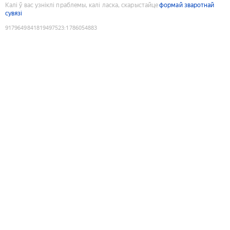
Калі ў вас узніклі праблемы, калі ласка, скарыстайце
формай зваротнай
сувязі
9179649841819497523
:
1786054883