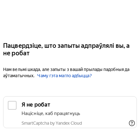
Пацвердзіце, што запыты адпраўлялі вы, а
не робат
Нам вельмі шкада, але запыты з вашай прылады падобныя да
аўтаматычных.
Чаму гэта магло адбыцца?
Я не робат
Націсніце, каб працягнуць
SmartCaptcha by Yandex Cloud