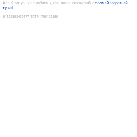
Калі ў вас узніклі праблемы, калі ласка, скарыстайце
формай зваротнай
сувязі
9182836343017715767
:
1786102366