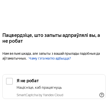
Пацвердзіце, што запыты адпраўлялі вы, а
не робат
Нам вельмі шкада, але запыты з вашай прылады падобныя да
аўтаматычных.
Чаму гэта магло адбыцца?
Я не робат
Націсніце, каб працягнуць
SmartCaptcha by Yandex Cloud