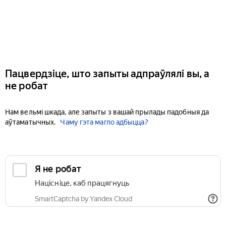
Пацвердзіце, што запыты адпраўлялі вы, а
не робат
Нам вельмі шкада, але запыты з вашай прылады падобныя да
аўтаматычных.
Чаму гэта магло адбыцца?
Я не робат
Націсніце, каб працягнуць
SmartCaptcha by Yandex Cloud