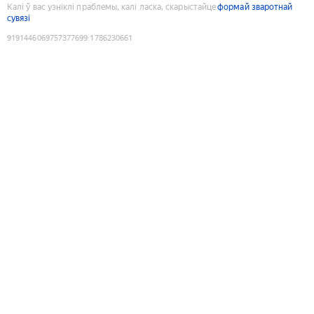
Калі ў вас узніклі праблемы, калі ласка, скарыстайце
формай зваротнай
сувязі
9191446069757377699
:
1786230661