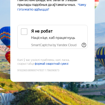
Нам вельмі шкада, але запыты з вашай
прылады падобныя да аўтаматычных.
Чаму
гэта магло адбыцца?
Я не робат
Націсніце, каб працягнуць
SmartCaptcha by Yandex Cloud
Калі ў вас узніклі праблемы, калі ласка,
скарыстайце
формай зваротнай сувязі
9182065089900747837
:
1786090873