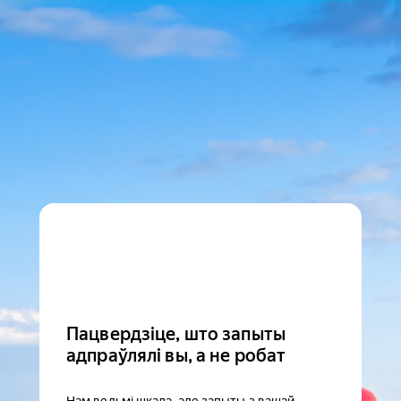
Пацвердзіце, што запыты
адпраўлялі вы, а не робат