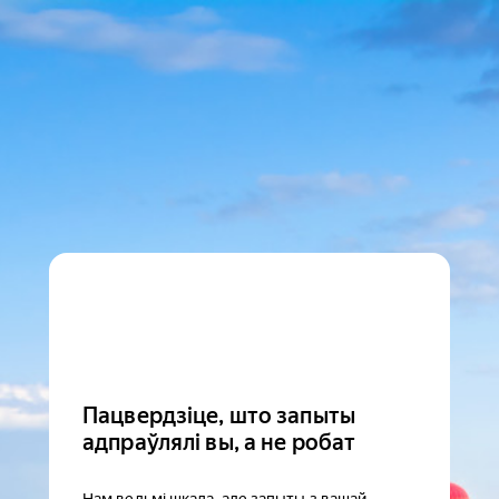
Пацвердзіце, што запыты
адпраўлялі вы, а не робат