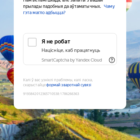
Нам вельмі шкада, але запыты з вашай
прылады падобныя да аўтаматычных.
Чаму
гэта магло адбыцца?
Я не робат
Націсніце, каб працягнуць
SmartCaptcha by Yandex Cloud
Калі ў вас узніклі праблемы, калі ласка,
скарыстайце
формай зваротнай сувязі
9193842012365710538
:
1786266363