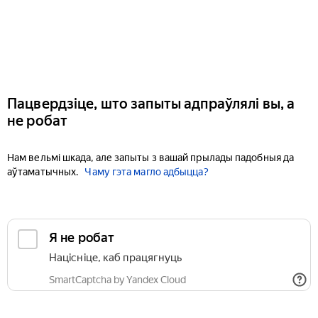
Пацвердзіце, што запыты адпраўлялі вы, а
не робат
Нам вельмі шкада, але запыты з вашай прылады падобныя да
аўтаматычных.
Чаму гэта магло адбыцца?
Я не робат
Націсніце, каб працягнуць
SmartCaptcha by Yandex Cloud