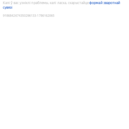
Калі ў вас узніклі праблемы, калі ласка, скарыстайце
формай зваротнай
сувязі
9186842674350296133
:
1786162065