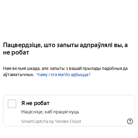
Пацвердзіце, што запыты адпраўлялі вы, а
не робат
Нам вельмі шкада, але запыты з вашай прылады падобныя да
аўтаматычных.
Чаму гэта магло адбыцца?
Я не робат
Націсніце, каб працягнуць
SmartCaptcha by Yandex Cloud