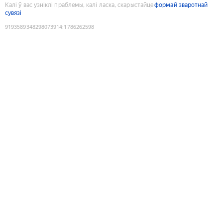
Калі ў вас узніклі праблемы, калі ласка, скарыстайце
формай зваротнай
сувязі
9193589348298073914
:
1786262598