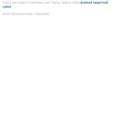
Калі ў вас узніклі праблемы, калі ласка, скарыстайце
формай зваротнай
сувязі
9178119892393278356
:
1786032085