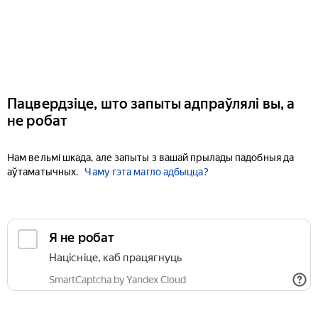
Пацвердзіце, што запыты адпраўлялі вы, а
не робат
Нам вельмі шкада, але запыты з вашай прылады падобныя да
аўтаматычных.
Чаму гэта магло адбыцца?
Я не робат
Націсніце, каб працягнуць
SmartCaptcha by Yandex Cloud