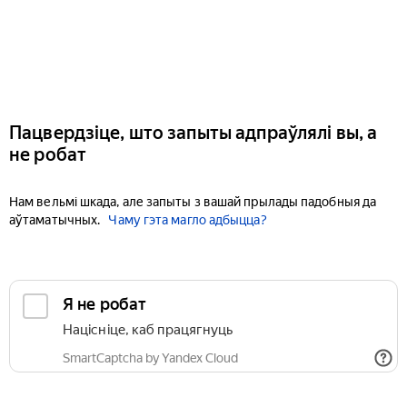
Пацвердзіце, што запыты адпраўлялі вы, а
не робат
Нам вельмі шкада, але запыты з вашай прылады падобныя да
аўтаматычных.
Чаму гэта магло адбыцца?
Я не робат
Націсніце, каб працягнуць
SmartCaptcha by Yandex Cloud