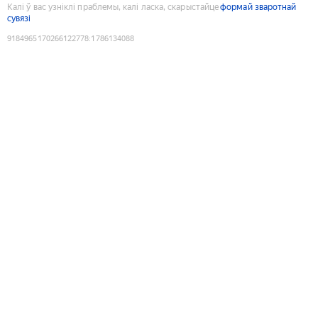
Калі ў вас узніклі праблемы, калі ласка, скарыстайце
формай зваротнай
сувязі
9184965170266122778
:
1786134088