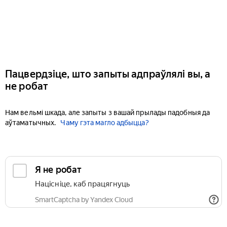
Пацвердзіце, што запыты адпраўлялі вы, а
не робат
Нам вельмі шкада, але запыты з вашай прылады падобныя да
аўтаматычных.
Чаму гэта магло адбыцца?
Я не робат
Націсніце, каб працягнуць
SmartCaptcha by Yandex Cloud