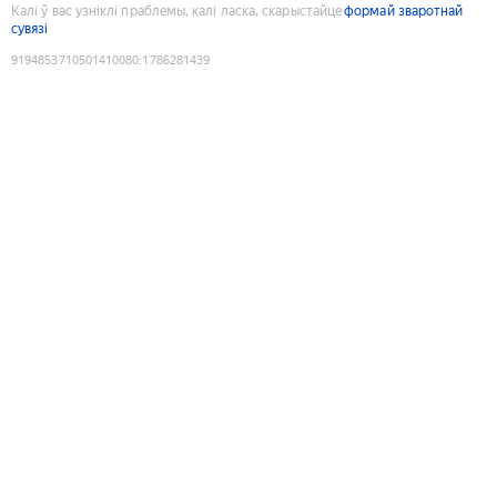
Калі ў вас узніклі праблемы, калі ласка, скарыстайце
формай зваротнай
сувязі
9194853710501410080
:
1786281439