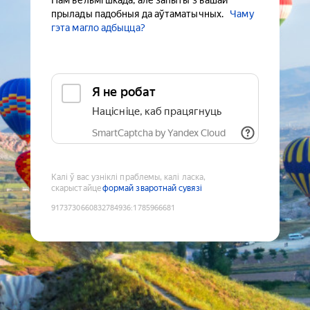
Нам вельмі шкада, але запыты з вашай
прылады падобныя да аўтаматычных.
Чаму
гэта магло адбыцца?
Я не робат
Націсніце, каб працягнуць
SmartCaptcha by Yandex Cloud
Калі ў вас узніклі праблемы, калі ласка,
скарыстайце
формай зваротнай сувязі
9173730660832784936
:
1785966681