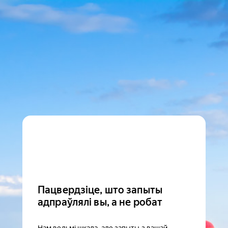
Пацвердзіце, што запыты
адпраўлялі вы, а не робат