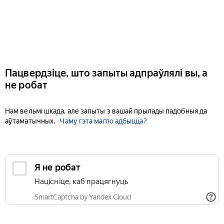
Пацвердзіце, што запыты адпраўлялі вы, а
не робат
Нам вельмі шкада, але запыты з вашай прылады падобныя да
аўтаматычных.
Чаму гэта магло адбыцца?
Я не робат
Націсніце, каб працягнуць
SmartCaptcha by Yandex Cloud