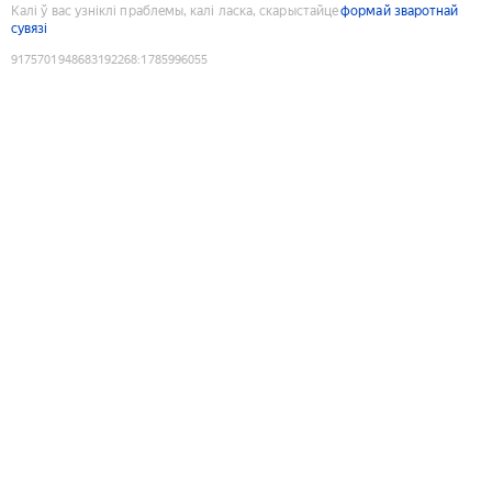
Калі ў вас узніклі праблемы, калі ласка, скарыстайце
формай зваротнай
сувязі
9175701948683192268
:
1785996055