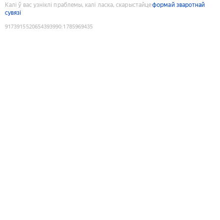
Калі ў вас узніклі праблемы, калі ласка, скарыстайце
формай зваротнай
сувязі
9173915520654393990
:
1785969435