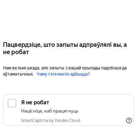
Пацвердзіце, што запыты адпраўлялі вы, а
не робат
Нам вельмі шкада, але запыты з вашай прылады падобныя да
аўтаматычных.
Чаму гэта магло адбыцца?
Я не робат
Націсніце, каб працягнуць
SmartCaptcha by Yandex Cloud