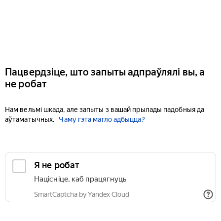
Пацвердзіце, што запыты адпраўлялі вы, а
не робат
Нам вельмі шкада, але запыты з вашай прылады падобныя да
аўтаматычных.
Чаму гэта магло адбыцца?
Я не робат
Націсніце, каб працягнуць
SmartCaptcha by Yandex Cloud