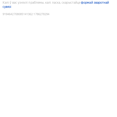
Калі ў вас узніклі праблемы, калі ласка, скарыстайце
формай зваротнай
сувязі
9194642708085141362
:
1786278294