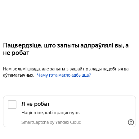
Пацвердзіце, што запыты адпраўлялі вы, а
не робат
Нам вельмі шкада, але запыты з вашай прылады падобныя да
аўтаматычных.
Чаму гэта магло адбыцца?
Я не робат
Націсніце, каб працягнуць
SmartCaptcha by Yandex Cloud