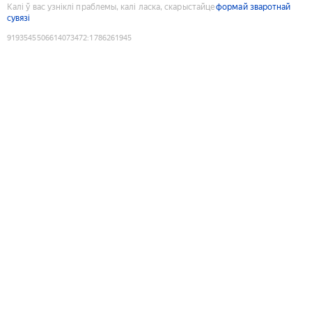
Калі ў вас узніклі праблемы, калі ласка, скарыстайце
формай зваротнай
сувязі
9193545506614073472
:
1786261945