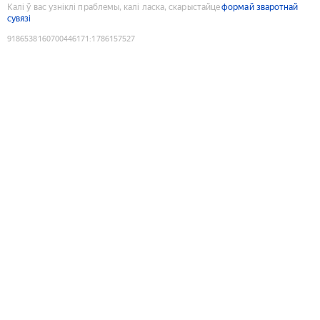
Калі ў вас узніклі праблемы, калі ласка, скарыстайце
формай зваротнай
сувязі
9186538160700446171
:
1786157527