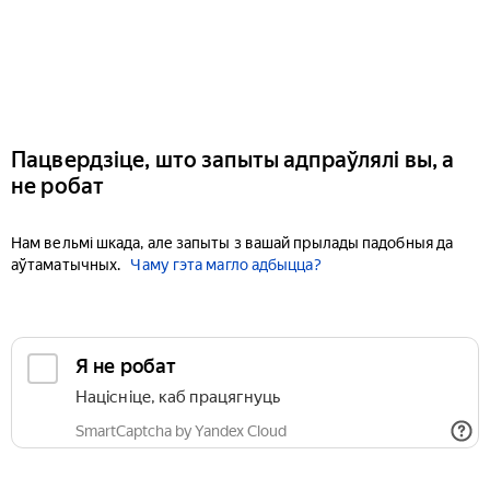
Пацвердзіце, што запыты адпраўлялі вы, а
не робат
Нам вельмі шкада, але запыты з вашай прылады падобныя да
аўтаматычных.
Чаму гэта магло адбыцца?
Я не робат
Націсніце, каб працягнуць
SmartCaptcha by Yandex Cloud