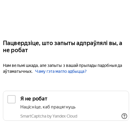
Пацвердзіце, што запыты адпраўлялі вы, а
не робат
Нам вельмі шкада, але запыты з вашай прылады падобныя да
аўтаматычных.
Чаму гэта магло адбыцца?
Я не робат
Націсніце, каб працягнуць
SmartCaptcha by Yandex Cloud