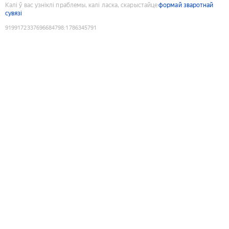
Калі ў вас узніклі праблемы, калі ласка, скарыстайце
формай зваротнай
сувязі
9199172337696684798
:
1786345791