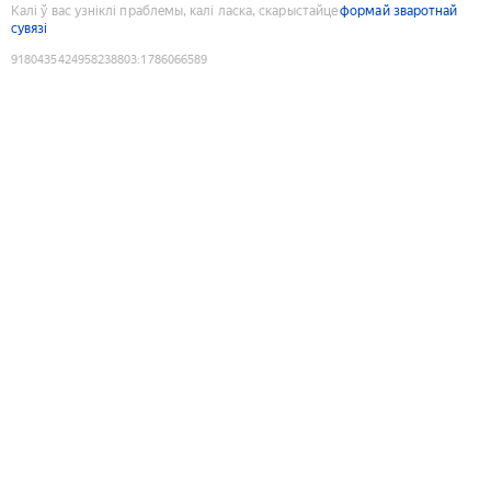
Калі ў вас узніклі праблемы, калі ласка, скарыстайце
формай зваротнай
сувязі
9180435424958238803
:
1786066589