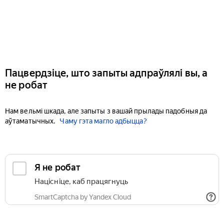
Пацвердзіце, што запыты адпраўлялі вы, а
не робат
Нам вельмі шкада, але запыты з вашай прылады падобныя да
аўтаматычных.
Чаму гэта магло адбыцца?
Я не робат
Націсніце, каб працягнуць
SmartCaptcha by Yandex Cloud