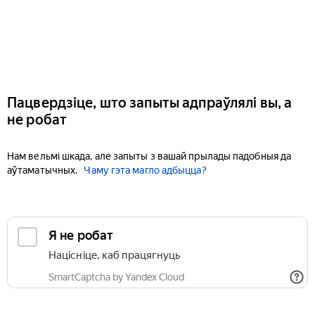
Пацвердзіце, што запыты адпраўлялі вы, а
не робат
Нам вельмі шкада, але запыты з вашай прылады падобныя да
аўтаматычных.
Чаму гэта магло адбыцца?
Я не робат
Націсніце, каб працягнуць
SmartCaptcha by Yandex Cloud