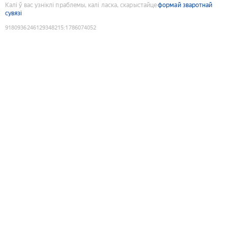
Калі ў вас узніклі праблемы, калі ласка, скарыстайце
формай зваротнай
сувязі
9180936246129348215
:
1786074052