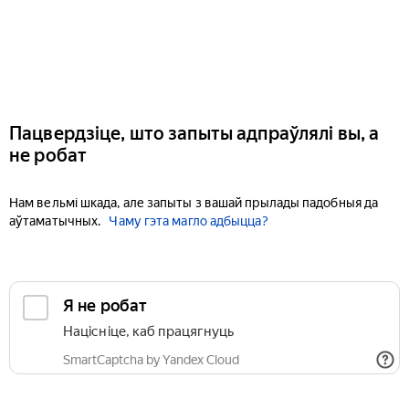
Пацвердзіце, што запыты адпраўлялі вы, а
не робат
Нам вельмі шкада, але запыты з вашай прылады падобныя да
аўтаматычных.
Чаму гэта магло адбыцца?
Я не робат
Націсніце, каб працягнуць
SmartCaptcha by Yandex Cloud