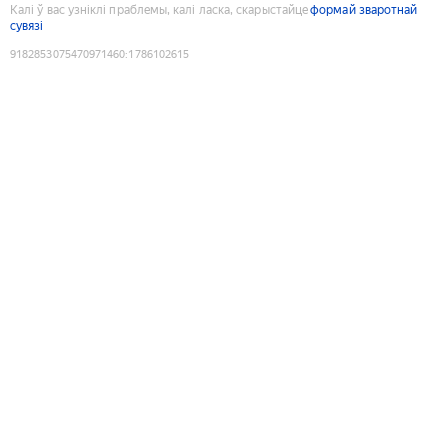
Калі ў вас узніклі праблемы, калі ласка, скарыстайце
формай зваротнай
сувязі
9182853075470971460
:
1786102615