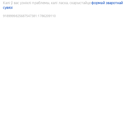
Калі ў вас узніклі праблемы, калі ласка, скарыстайце
формай зваротнай
сувязі
9189999825687547381
:
1786209110