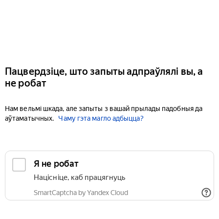
Пацвердзіце, што запыты адпраўлялі вы, а
не робат
Нам вельмі шкада, але запыты з вашай прылады падобныя да
аўтаматычных.
Чаму гэта магло адбыцца?
Я не робат
Націсніце, каб працягнуць
SmartCaptcha by Yandex Cloud