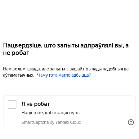
Пацвердзіце, што запыты адпраўлялі вы, а
не робат
Нам вельмі шкада, але запыты з вашай прылады падобныя да
аўтаматычных.
Чаму гэта магло адбыцца?
Я не робат
Націсніце, каб працягнуць
SmartCaptcha by Yandex Cloud