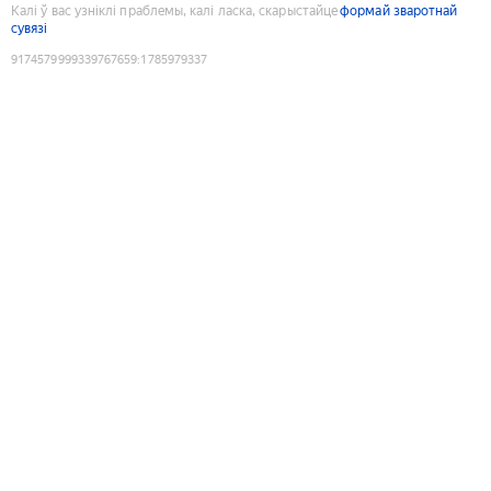
Калі ў вас узніклі праблемы, калі ласка, скарыстайце
формай зваротнай
сувязі
9174579999339767659
:
1785979337