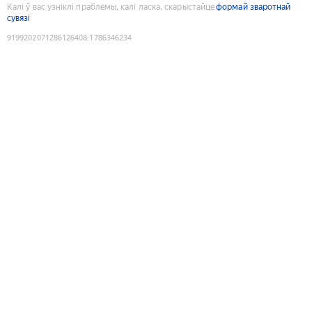
Калі ў вас узніклі праблемы, калі ласка, скарыстайце
формай зваротнай
сувязі
9199202071286126408
:
1786346234