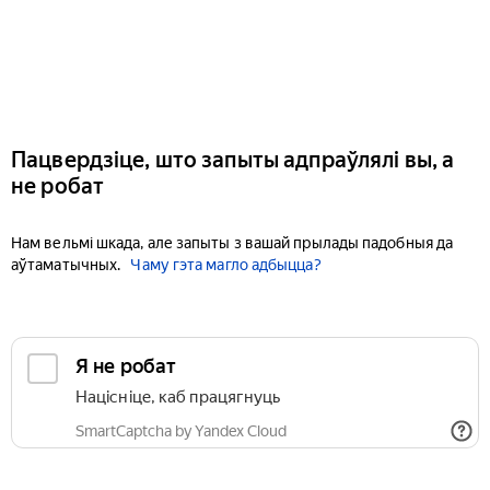
Пацвердзіце, што запыты адпраўлялі вы, а
не робат
Нам вельмі шкада, але запыты з вашай прылады падобныя да
аўтаматычных.
Чаму гэта магло адбыцца?
Я не робат
Націсніце, каб працягнуць
SmartCaptcha by Yandex Cloud