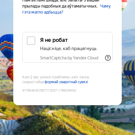
Нам вельмі шкада, але запыты з вашай
прылады падобныя да аўтаматычных.
Чаму
гэта магло адбыцца?
Я не робат
Націсніце, каб працягнуць
SmartCaptcha by Yandex Cloud
Калі ў вас узніклі праблемы, калі ласка,
скарыстайце
формай зваротнай сувязі
9178546457807713037
:
1786038442