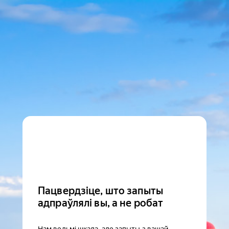
Пацвердзіце, што запыты
адпраўлялі вы, а не робат