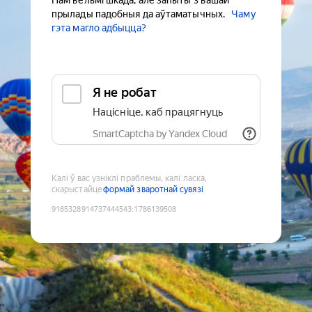
Нам вельмі шкада, але запыты з вашай
прылады падобныя да аўтаматычных.
Чаму
гэта магло адбыцца?
Я не робат
Націсніце, каб працягнуць
SmartCaptcha by Yandex Cloud
Калі ў вас узніклі праблемы, калі ласка,
скарыстайце
формай зваротнай сувязі
9185328914737444543
:
1786139508