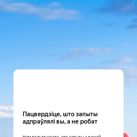
Пацвердзіце, што запыты
адпраўлялі вы, а не робат