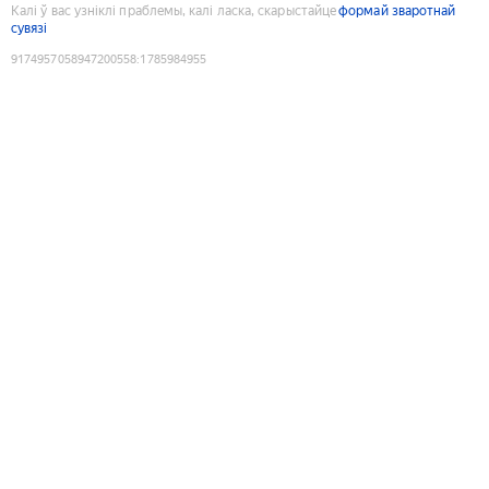
Калі ў вас узніклі праблемы, калі ласка, скарыстайце
формай зваротнай
сувязі
9174957058947200558
:
1785984955