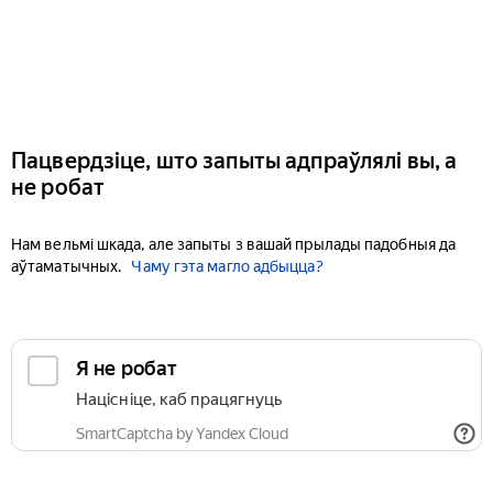
Пацвердзіце, што запыты адпраўлялі вы, а
не робат
Нам вельмі шкада, але запыты з вашай прылады падобныя да
аўтаматычных.
Чаму гэта магло адбыцца?
Я не робат
Націсніце, каб працягнуць
SmartCaptcha by Yandex Cloud