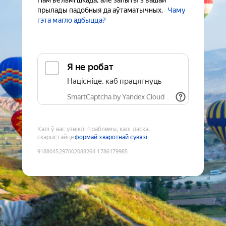
Нам вельмі шкада, але запыты з вашай
прылады падобныя да аўтаматычных.
Чаму
гэта магло адбыцца?
Я не робат
Націсніце, каб працягнуць
SmartCaptcha by Yandex Cloud
Калі ў вас узніклі праблемы, калі ласка,
скарыстайце
формай зваротнай сувязі
9188045297002088264
:
1786179985