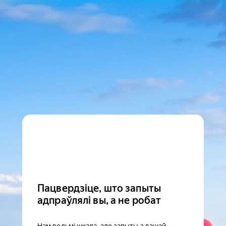
Пацвердзіце, што запыты
адпраўлялі вы, а не робат