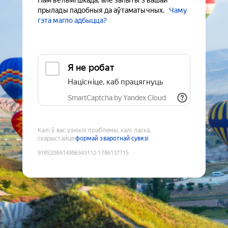
Нам вельмі шкада, але запыты з вашай
прылады падобныя да аўтаматычных.
Чаму
гэта магло адбыцца?
Я не робат
Націсніце, каб працягнуць
SmartCaptcha by Yandex Cloud
Калі ў вас узніклі праблемы, калі ласка,
скарыстайце
формай зваротнай сувязі
9185208614986343112
:
1786137715