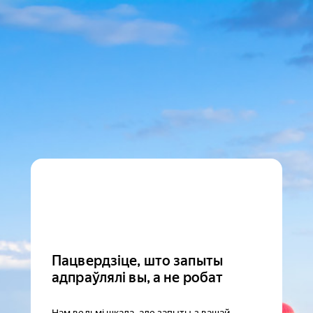
Пацвердзіце, што запыты
адпраўлялі вы, а не робат