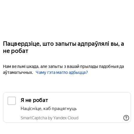
Пацвердзіце, што запыты адпраўлялі вы, а
не робат
Нам вельмі шкада, але запыты з вашай прылады падобныя да
аўтаматычных.
Чаму гэта магло адбыцца?
Я не робат
Націсніце, каб працягнуць
SmartCaptcha by Yandex Cloud