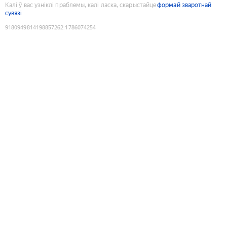
Калі ў вас узніклі праблемы, калі ласка, скарыстайце
формай зваротнай
сувязі
9180949814198857262
:
1786074254