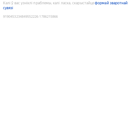
Калі ў вас узніклі праблемы, калі ласка, скарыстайце
формай зваротнай
сувязі
9190453234849552226
:
1786215866