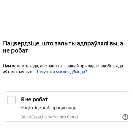
Пацвердзіце, што запыты адпраўлялі вы, а
не робат
Нам вельмі шкада, але запыты з вашай прылады падобныя да
аўтаматычных.
Чаму гэта магло адбыцца?
Я не робат
Націсніце, каб працягнуць
SmartCaptcha by Yandex Cloud