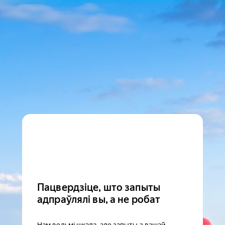
Пацвердзіце, што запыты
адпраўлялі вы, а не робат