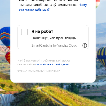
Нам вельмі шкада, але запыты з вашай
прылады падобныя да аўтаматычных.
Чаму
гэта магло адбыцца?
Я не робат
Націсніце, каб працягнуць
SmartCaptcha by Yandex Cloud
Калі ў вас узніклі праблемы, калі ласка,
скарыстайце
формай зваротнай сувязі
9193451395959947071
:
1786260542