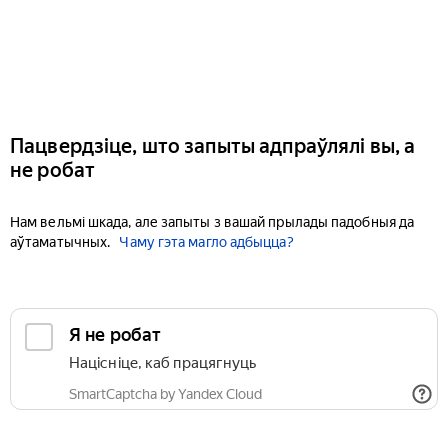
Пацвердзіце, што запыты адпраўлялі вы, а
не робат
Нам вельмі шкада, але запыты з вашай прылады падобныя да
аўтаматычных.
Чаму гэта магло адбыцца?
Я не робат
Націсніце, каб працягнуць
SmartCaptcha by Yandex Cloud