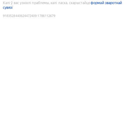
Калі ў вас узніклі праблемы, калі ласка, скарыстайце
формай зваротнай
сувязі
9183528440624472409
:
1786112679