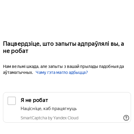
Пацвердзіце, што запыты адпраўлялі вы, а
не робат
Нам вельмі шкада, але запыты з вашай прылады падобныя да
аўтаматычных.
Чаму гэта магло адбыцца?
Я не робат
Націсніце, каб працягнуць
SmartCaptcha by Yandex Cloud