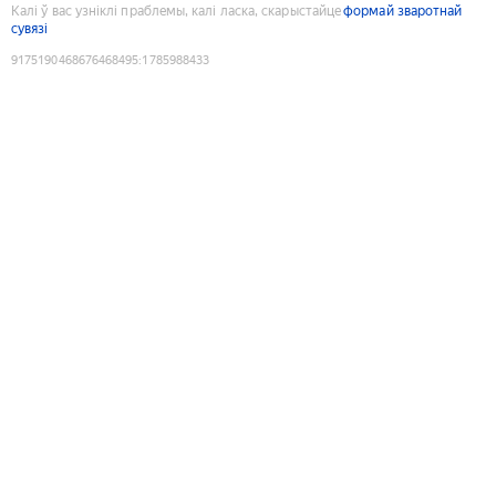
Калі ў вас узніклі праблемы, калі ласка, скарыстайце
формай зваротнай
сувязі
9175190468676468495
:
1785988433