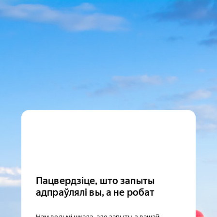
Пацвердзіце, што запыты
адпраўлялі вы, а не робат