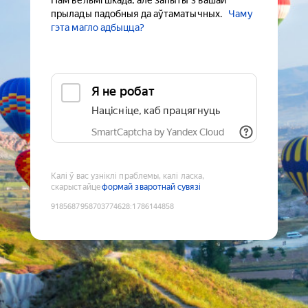
Нам вельмі шкада, але запыты з вашай
прылады падобныя да аўтаматычных.
Чаму
гэта магло адбыцца?
Я не робат
Націсніце, каб працягнуць
SmartCaptcha by Yandex Cloud
Калі ў вас узніклі праблемы, калі ласка,
скарыстайце
формай зваротнай сувязі
9185687958703774628
:
1786144858