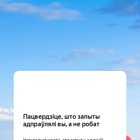
Пацвердзіце, што запыты
адпраўлялі вы, а не робат