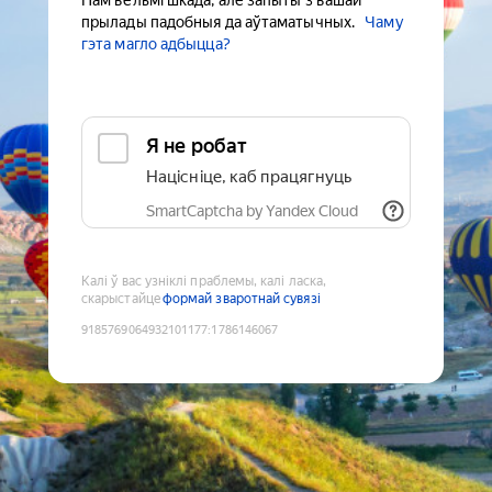
Нам вельмі шкада, але запыты з вашай
прылады падобныя да аўтаматычных.
Чаму
гэта магло адбыцца?
Я не робат
Націсніце, каб працягнуць
SmartCaptcha by Yandex Cloud
Калі ў вас узніклі праблемы, калі ласка,
скарыстайце
формай зваротнай сувязі
9185769064932101177
:
1786146067