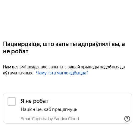
Пацвердзіце, што запыты адпраўлялі вы, а
не робат
Нам вельмі шкада, але запыты з вашай прылады падобныя да
аўтаматычных.
Чаму гэта магло адбыцца?
Я не робат
Націсніце, каб працягнуць
SmartCaptcha by Yandex Cloud