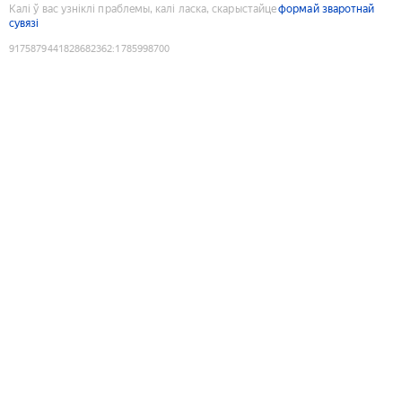
Калі ў вас узніклі праблемы, калі ласка, скарыстайце
формай зваротнай
сувязі
9175879441828682362
:
1785998700