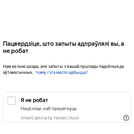
Пацвердзіце, што запыты адпраўлялі вы, а
не робат
Нам вельмі шкада, але запыты з вашай прылады падобныя да
аўтаматычных.
Чаму гэта магло адбыцца?
Я не робат
Націсніце, каб працягнуць
SmartCaptcha by Yandex Cloud