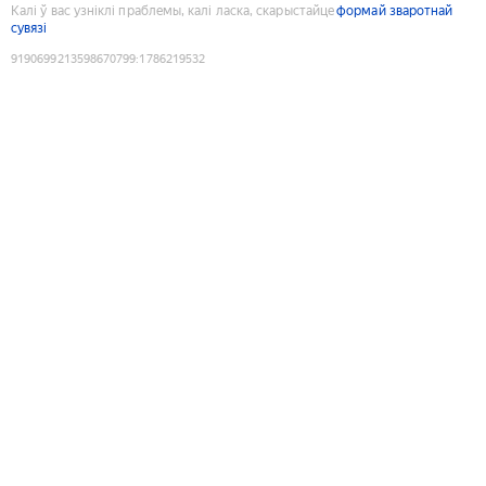
Калі ў вас узніклі праблемы, калі ласка, скарыстайце
формай зваротнай
сувязі
9190699213598670799
:
1786219532