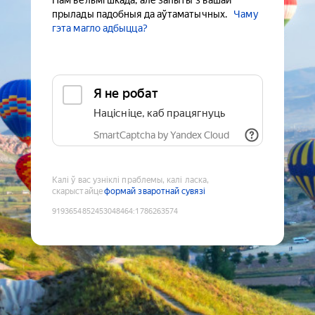
Нам вельмі шкада, але запыты з вашай
прылады падобныя да аўтаматычных.
Чаму
гэта магло адбыцца?
Я не робат
Націсніце, каб працягнуць
SmartCaptcha by Yandex Cloud
Калі ў вас узніклі праблемы, калі ласка,
скарыстайце
формай зваротнай сувязі
9193654852453048464
:
1786263574