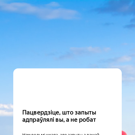
Пацвердзіце, што запыты
адпраўлялі вы, а не робат