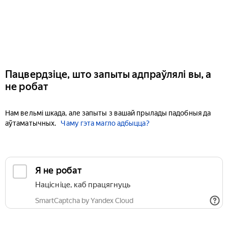
Пацвердзіце, што запыты адпраўлялі вы, а
не робат
Нам вельмі шкада, але запыты з вашай прылады падобныя да
аўтаматычных.
Чаму гэта магло адбыцца?
Я не робат
Націсніце, каб працягнуць
SmartCaptcha by Yandex Cloud