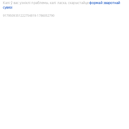
Калі ў вас узніклі праблемы, калі ласка, скарыстайце
формай зваротнай
сувязі
9179509351222754819
:
1786052790