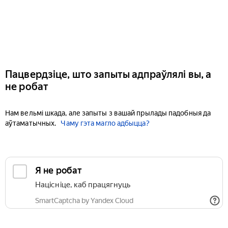
Пацвердзіце, што запыты адпраўлялі вы, а
не робат
Нам вельмі шкада, але запыты з вашай прылады падобныя да
аўтаматычных.
Чаму гэта магло адбыцца?
Я не робат
Націсніце, каб працягнуць
SmartCaptcha by Yandex Cloud