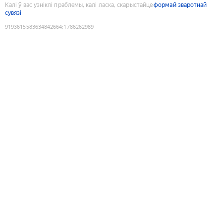
Калі ў вас узніклі праблемы, калі ласка, скарыстайце
формай зваротнай
сувязі
9193615583634842664
:
1786262989