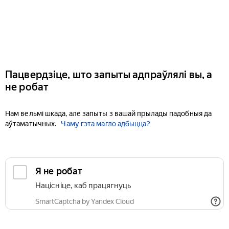
Пацвердзіце, што запыты адпраўлялі вы, а
не робат
Нам вельмі шкада, але запыты з вашай прылады падобныя да
аўтаматычных.
Чаму гэта магло адбыцца?
Я не робат
Націсніце, каб працягнуць
SmartCaptcha by Yandex Cloud