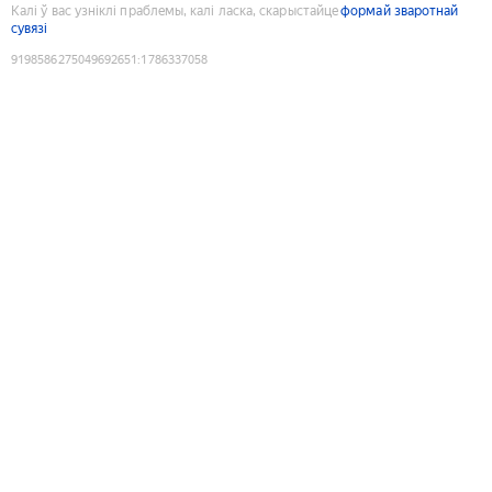
Калі ў вас узніклі праблемы, калі ласка, скарыстайце
формай зваротнай
сувязі
9198586275049692651
:
1786337058