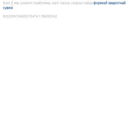
Калі ў вас узніклі праблемы, калі ласка, скарыстайце
формай зваротнай
сувязі
9202309704805275474
:
1786392542