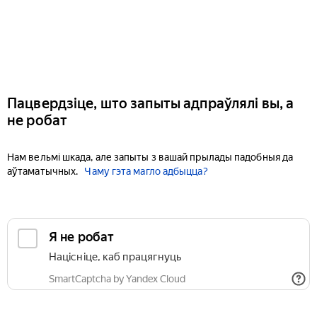
Пацвердзіце, што запыты адпраўлялі вы, а
не робат
Нам вельмі шкада, але запыты з вашай прылады падобныя да
аўтаматычных.
Чаму гэта магло адбыцца?
Я не робат
Націсніце, каб працягнуць
SmartCaptcha by Yandex Cloud