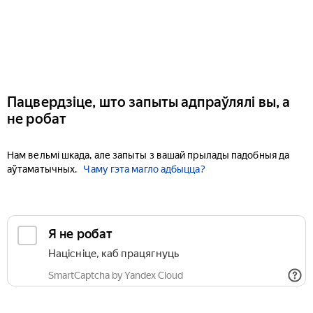
Пацвердзіце, што запыты адпраўлялі вы, а
не робат
Нам вельмі шкада, але запыты з вашай прылады падобныя да
аўтаматычных.
Чаму гэта магло адбыцца?
Я не робат
Націсніце, каб працягнуць
SmartCaptcha by Yandex Cloud