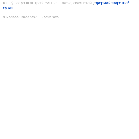
Калі ў вас узніклі праблемы, калі ласка, скарыстайце
формай зваротнай
сувязі
9173758321965673071
:
1785967093