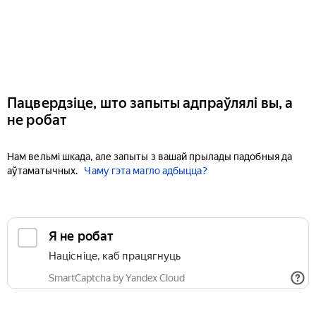
Пацвердзіце, што запыты адпраўлялі вы, а
не робат
Нам вельмі шкада, але запыты з вашай прылады падобныя да
аўтаматычных.
Чаму гэта магло адбыцца?
Я не робат
Націсніце, каб працягнуць
SmartCaptcha by Yandex Cloud