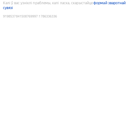
Калі ў вас узніклі праблемы, калі ласка, скарыстайце
формай зваротнай
сувязі
9198537841508769997
:
1786336336