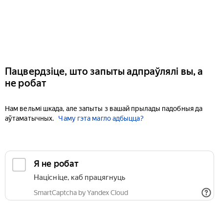
Пацвердзіце, што запыты адпраўлялі вы, а
не робат
Нам вельмі шкада, але запыты з вашай прылады падобныя да
аўтаматычных.
Чаму гэта магло адбыцца?
Я не робат
Націсніце, каб працягнуць
SmartCaptcha by Yandex Cloud