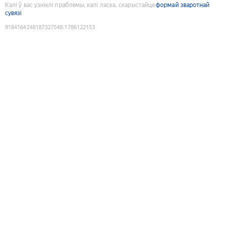
Калі ў вас узніклі праблемы, калі ласка, скарыстайце
формай зваротнай
сувязі
9184164248187327548
:
1786122153