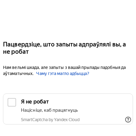
Пацвердзіце, што запыты адпраўлялі вы, а
не робат
Нам вельмі шкада, але запыты з вашай прылады падобныя да
аўтаматычных.
Чаму гэта магло адбыцца?
Я не робат
Націсніце, каб працягнуць
SmartCaptcha by Yandex Cloud