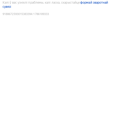
Калі ў вас узніклі праблемы, калі ласка, скарыстайце
формай зваротнай
сувязі
9188672593015383394
:
1786189333