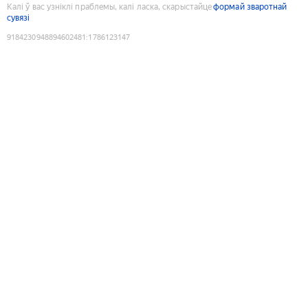
Калі ў вас узніклі праблемы, калі ласка, скарыстайце
формай зваротнай
сувязі
9184230948894602481
:
1786123147