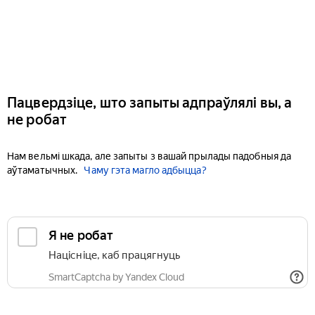
Пацвердзіце, што запыты адпраўлялі вы, а
не робат
Нам вельмі шкада, але запыты з вашай прылады падобныя да
аўтаматычных.
Чаму гэта магло адбыцца?
Я не робат
Націсніце, каб працягнуць
SmartCaptcha by Yandex Cloud